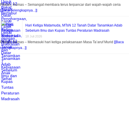
Pitalah, Humas – Semangat membara terus terpancar dari wajah-wajah ceria
[[Baca selengkapnya...]]
Hari Ketiga Matamuda, MTsN 12 Tanah Datar Tanamkan Adab
Sebelum Ilmu dan Kupas Tuntas Peraturan Madrasah
18 Juli 2026
Pitalah, Humas – Memasuki hari ketiga pelaksanaan Masa Ta’aruf Murid
[[Baca
selengkapnya...]]