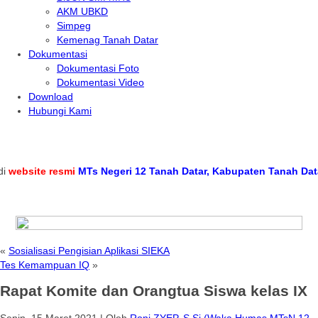
AKM UBKD
Simpeg
Kemenag Tanah Datar
Dokumentasi
Dokumentasi Foto
Dokumentasi Video
Download
Hubungi Kami
bsite resmi
MTs Negeri 12 Tanah Datar, Kabupaten Tanah Datar, P
«
Sosialisasi Pengisian Aplikasi SIEKA
Tes Kemampuan IQ
»
Rapat Komite dan Orangtua Siswa kelas IX
Senin, 15 Maret 2021
|
Oleh
Roni ZYEP, S.Si (Waka Humas MTsN 12