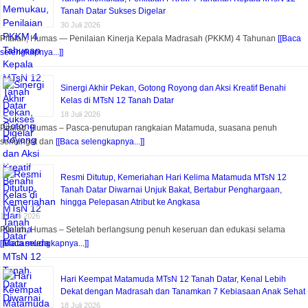
Tanah Datar Sukses Digelar
30 Juli 2026
Pitalah, Humas — Penilaian Kinerja Kepala Madrasah (PKKM) 4 Tahunan
[[Baca
selengkapnya...]]
Sinergi Akhir Pekan, Gotong Royong dan Aksi Kreatif Benahi
Kelas di MTsN 12 Tanah Datar
18 Juli 2026
Pitalah, Humas – Pasca-penutupan rangkaian Matamuda, suasana penuh
semangat dan
[[Baca selengkapnya...]]
Resmi Ditutup, Kemeriahan Hari Kelima Matamuda MTsN 12
Tanah Datar Diwarnai Unjuk Bakat, Bertabur Penghargaan,
hingga Pelepasan Atribut ke Angkasa
18 Juli 2026
Pitalah, Humas – Setelah berlangsung penuh keseruan dan edukasi selama
[[Baca selengkapnya...]]
Hari Keempat Matamuda MTsN 12 Tanah Datar, Kenal Lebih
Dekat dengan Madrasah dan Tanamkan 7 Kebiasaan Anak Sehat
18 Juli 2026