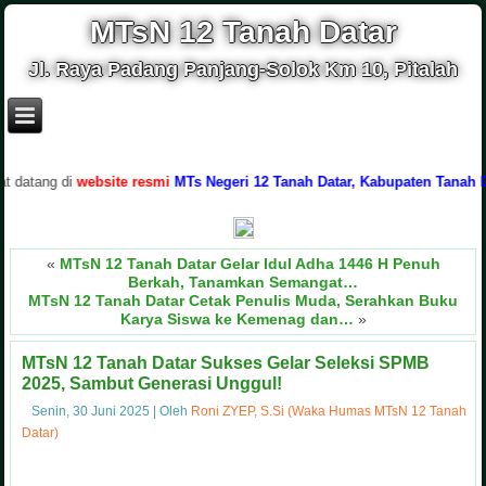
MTsN 12 Tanah Datar
Jl. Raya Padang Panjang-Solok Km 10, Pitalah
ng di
website resmi
MTs Negeri 12 Tanah Datar, Kabupaten Tanah Datar, 
«
MTsN 12 Tanah Datar Gelar Idul Adha 1446 H Penuh
Berkah, Tanamkan Semangat…
MTsN 12 Tanah Datar Cetak Penulis Muda, Serahkan Buku
Karya Siswa ke Kemenag dan…
»
MTsN 12 Tanah Datar Sukses Gelar Seleksi SPMB
2025, Sambut Generasi Unggul!
Senin, 30 Juni 2025
|
Oleh
Roni ZYEP, S.Si (Waka Humas MTsN 12 Tanah
Datar)