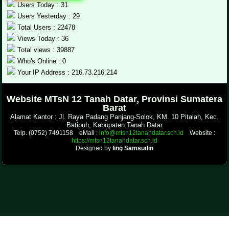
Users Today : 31
Users Yesterday : 29
Total Users : 22478
Views Today : 36
Total views : 39887
Who's Online : 0
Your IP Address : 216.73.216.214
.
Website MTsN 12 Tanah Datar, Provinsi Sumatera
Barat
Alamat Kantor : Jl. Raya Padang Panjang-Solok, KM. 10 Pitalah, Kec.
Batipuh, Kabupaten Tanah Datar
Telp. (0752) 7491158 eMail :
info@mtsn12tanahdatar.sch.id
Website :
https://mtsn12tanahdatar.sch.id
Designed by
Iing Samsudin
.