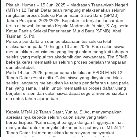
Pitalah, Humas – 15 Juni 2025 – Madrasah Tsanawiyah Negeri
(MTsN) 12 Tanah Datar telah rampung melaksanakan seluruh
rangkaian proses Seleksi Penerimaan Siswa Baru (SPMB)
Tahun Pelajaran 2025/2026. Kegiatan ini berjalan lancar dan
tertib di bawah komando Kepala Madrasah, Yuniar, S. Ag, serta
Ketua Panitia Seleksi Penerimaan Murid Baru (SPMB), Abel
Tasman, S. Pd.
Periode pendaftaran dan pelaksanaan tes seleksi telah
dilaksanakan pada 10 hingga 13 Juni 2025. Para calon siswa
menunjukkan antusiasme yang tinggi dalam mengikuti tahapan
seleksi yang meliputi tes akademik dan wawancara. Tim SPMB
bekerja keras memastikan seluruh proses berjalan transparan
dan akuntabel.
Pada 14 Juni 2025, pengumuman kelulusan PPDB MTsN 12
Tanah Datar resmi dirilis. Calon siswa yang dinyatakan lolos
seleksi langsung melanjutkan ke tahap pendaftaran ulang pada
hari yang sama. Hal ini untuk memastikan proses daftar ulang
berjalan efisien dan calon siswa dapat segera mempersiapkan
diri untuk tahun ajaran baru.
Kepala MTsN 12 Tanah Datar, Yuniar, S. Ag, menyampaikan
apresiasinya kepada seluruh calon siswa yang telah
berpartisipasi. “Kami sangat bangga dengan tingginya minat
masyarakat untuk menyekolahkan putra-putrinya di MTsN 12
Tanah Datar. Ini menunjukkan kepercayaan masyarakat