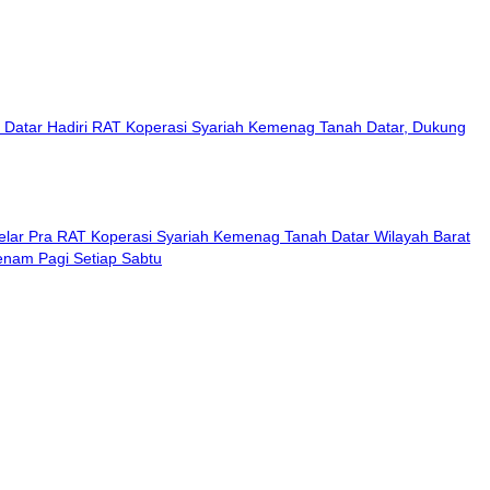
Datar Hadiri RAT Koperasi Syariah Kemenag Tanah Datar, Dukung
lar Pra RAT Koperasi Syariah Kemenag Tanah Datar Wilayah Barat
enam Pagi Setiap Sabtu