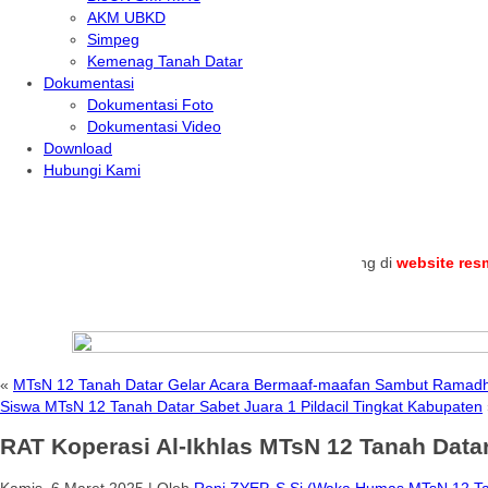
AKM UBKD
Simpeg
Kemenag Tanah Datar
Dokumentasi
Dokumentasi Foto
Dokumentasi Video
Download
Hubungi Kami
.
Selamat datang di
website resmi
MTs N
«
MTsN 12 Tanah Datar Gelar Acara Bermaaf-maafan Sambut Ramad
Siswa MTsN 12 Tanah Datar Sabet Juara 1 Pildacil Tingkat Kabupaten
RAT Koperasi Al-Ikhlas MTsN 12 Tanah Datar
Kamis, 6 Maret 2025
|
Oleh
Roni ZYEP, S.Si (Waka Humas MTsN 12 Ta