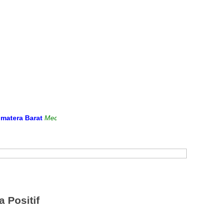
Barat
Media Informasi dan Sarana Komunikasi Antara Sekolah dengan
 Positif