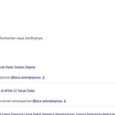
 komentar saya berikutnya.
ah Datar Sukses Digelar
 Tahunan
[[Baca selengkapnya...]]
s di MTsN 12 Tanah Datar
na penuh semangat dan
[[Baca selengkapnya...]]
Datar Diwarnai Unjuk Bakat, Bertabur Penghargaan, hingga Pelepasan Atribut k