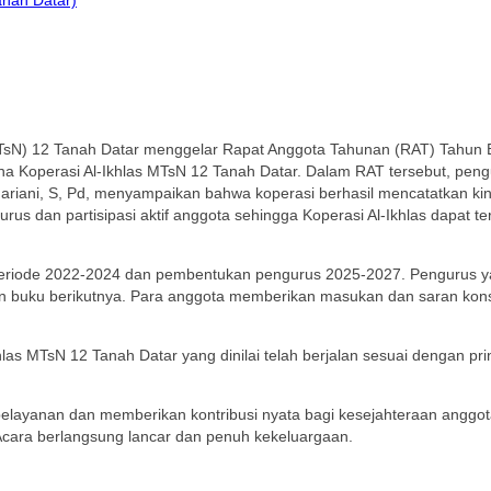
TsN) 12 Tanah Datar menggelar Rapat Anggota Tahunan (RAT) Tahun B
mbina Koperasi Al-Ikhlas MTsN 12 Tanah Datar. Dalam RAT tersebut, 
 Mariani, S, Pd, menyampaikan bahwa koperasi berhasil mencatatkan ki
gurus dan partisipasi aktif anggota sehingga Koperasi Al-Ikhlas dapat
periode 2022-2024 dan pembentukan pengurus 2025-2027. Pengurus ya
 buku berikutnya. Para anggota memberikan masukan dan saran konstr
las MTsN 12 Tanah Datar yang dinilai telah berjalan sesuai dengan prin
pelayanan dan memberikan kontribusi nyata bagi kesejahteraan anggota
ara berlangsung lancar dan penuh kekeluargaan.