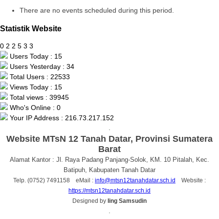
There are no events scheduled during this period.
Statistik Website
0
2
2
5
3
3
Users Today : 15
Users Yesterday : 34
Total Users : 22533
Views Today : 15
Total views : 39945
Who's Online : 0
Your IP Address : 216.73.217.152
.
Website MTsN 12 Tanah Datar, Provinsi Sumatera
Barat
Alamat Kantor : Jl. Raya Padang Panjang-Solok, KM. 10 Pitalah, Kec.
Batipuh, Kabupaten Tanah Datar
Telp. (0752) 7491158 eMail :
info@mtsn12tanahdatar.sch.id
Website :
https://mtsn12tanahdatar.sch.id
Designed by
Iing Samsudin
.