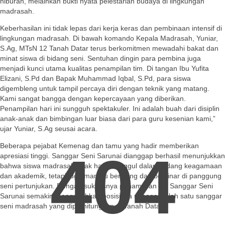
hiburan, melainkan bukti nyata pelestarian budaya di lingkungan
madrasah.
Keberhasilan ini tidak lepas dari kerja keras dan pembinaan intensif di
lingkungan madrasah. Di bawah komando Kepala Madrasah, Yuniar,
S.Ag, MTsN 12 Tanah Datar terus berkomitmen mewadahi bakat dan
minat siswa di bidang seni. Sentuhan dingin para pembina juga
menjadi kunci utama kualitas penampilan tim. Di tangan Ibu Yufita
Elizani, S.Pd dan Bapak Muhammad Iqbal, S.Pd, para siswa
digembleng untuk tampil percaya diri dengan teknik yang matang.
Kami sangat bangga dengan kepercayaan yang diberikan.
Penampilan hari ini sungguh spektakuler. Ini adalah buah dari disiplin
anak-anak dan bimbingan luar biasa dari para guru kesenian kami,”
ujar Yuniar, S.Ag seusai acara.
Beberapa pejabat Kemenag dan tamu yang hadir memberikan
404
apresiasi tinggi. Sanggar Seni Sarunai dianggap berhasil menunjukkan
bahwa siswa madrasah tidak hanya unggul dalam bidang keagamaan
dan akademik, tetapi juga mampu bersaing dan bersinar di panggung
seni pertunjukan. Dengan suksesnya penampilan ini, Sanggar Seni
Sarunai semakin mengukuhkan posisinya sebagai salah satu sanggar
seni madrasah yang diperhitungkan di Tanah Datar.