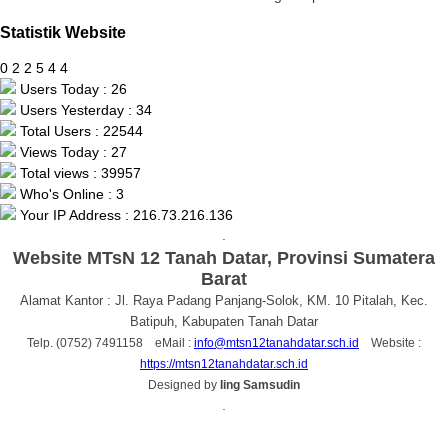
Statistik Website
0
2
2
5
4
4
Users Today : 26
Users Yesterday : 34
Total Users : 22544
Views Today : 27
Total views : 39957
Who's Online : 3
Your IP Address : 216.73.216.136
.
Website MTsN 12 Tanah Datar, Provinsi Sumatera
Barat
Alamat Kantor : Jl. Raya Padang Panjang-Solok, KM. 10 Pitalah, Kec.
Batipuh, Kabupaten Tanah Datar
Telp. (0752) 7491158 eMail :
info@mtsn12tanahdatar.sch.id
Website :
https://mtsn12tanahdatar.sch.id
Designed by
Iing Samsudin
.