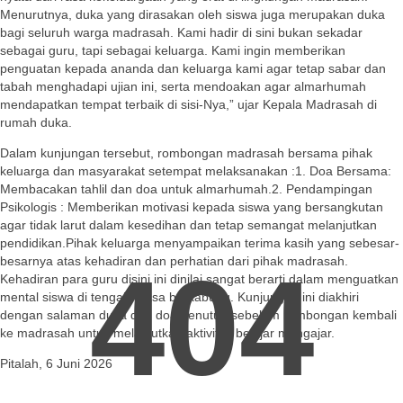
Menurutnya, duka yang dirasakan oleh siswa juga merupakan duka
bagi seluruh warga madrasah. Kami hadir di sini bukan sekadar
sebagai guru, tapi sebagai keluarga. Kami ingin memberikan
penguatan kepada ananda dan keluarga kami agar tetap sabar dan
tabah menghadapi ujian ini, serta mendoakan agar almarhumah
mendapatkan tempat terbaik di sisi-Nya,” ujar Kepala Madrasah di
rumah duka.
Dalam kunjungan tersebut, rombongan madrasah bersama pihak
keluarga dan masyarakat setempat melaksanakan :1. Doa Bersama:
Membacakan tahlil dan doa untuk almarhumah.2. Pendampingan
Psikologis : Memberikan motivasi kepada siswa yang bersangkutan
agar tidak larut dalam kesedihan dan tetap semangat melanjutkan
pendidikan.Pihak keluarga menyampaikan terima kasih yang sebesar-
404
besarnya atas kehadiran dan perhatian dari pihak madrasah.
Kehadiran para guru disini ini dinilai sangat berarti dalam menguatkan
mental siswa di tengah masa berkabung. Kunjungan ini diakhiri
dengan salaman duka dan doa penutup sebelum rombongan kembali
ke madrasah untuk melanjutkan aktivitas belajar mengajar.
Pitalah, 6 Juni 2026