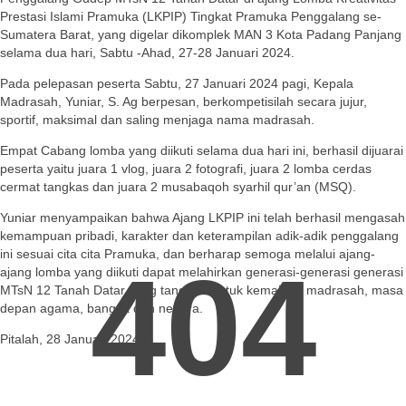
Prestasi Islami Pramuka (LKPIP) Tingkat Pramuka Penggalang se-
Sumatera Barat, yang digelar dikomplek MAN 3 Kota Padang Panjang
selama dua hari, Sabtu -Ahad, 27-28 Januari 2024.
Pada pelepasan peserta Sabtu, 27 Januari 2024 pagi, Kepala
Madrasah, Yuniar, S. Ag berpesan, berkompetisilah secara jujur,
sportif, maksimal dan saling menjaga nama madrasah.
Empat Cabang lomba yang diikuti selama dua hari ini, berhasil dijuarai
peserta yaitu juara 1 vlog, juara 2 fotografi, juara 2 lomba cerdas
cermat tangkas dan juara 2 musabaqoh syarhil qur’an (MSQ).
Yuniar menyampaikan bahwa Ajang LKPIP ini telah berhasil mengasah
kemampuan pribadi, karakter dan keterampilan adik-adik penggalang
ini sesuai cita cita Pramuka, dan berharap semoga melalui ajang-
404
ajang lomba yang diikuti dapat melahirkan generasi-generasi generasi
MTsN 12 Tanah Datar yang tangguh untuk kemajuan madrasah, masa
depan agama, bangsa dan negara.
Pitalah, 28 Januari 2024