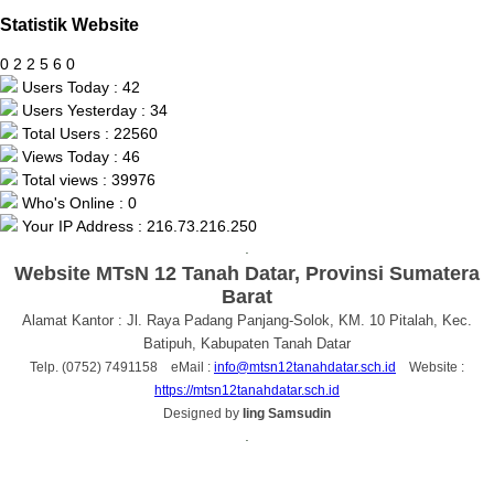
Statistik Website
0
2
2
5
6
0
Users Today : 42
Users Yesterday : 34
Total Users : 22560
Views Today : 46
Total views : 39976
Who's Online : 0
Your IP Address : 216.73.216.250
.
Website MTsN 12 Tanah Datar, Provinsi Sumatera
Barat
Alamat Kantor : Jl. Raya Padang Panjang-Solok, KM. 10 Pitalah, Kec.
Batipuh, Kabupaten Tanah Datar
Telp. (0752) 7491158 eMail :
info@mtsn12tanahdatar.sch.id
Website :
https://mtsn12tanahdatar.sch.id
Designed by
Iing Samsudin
.