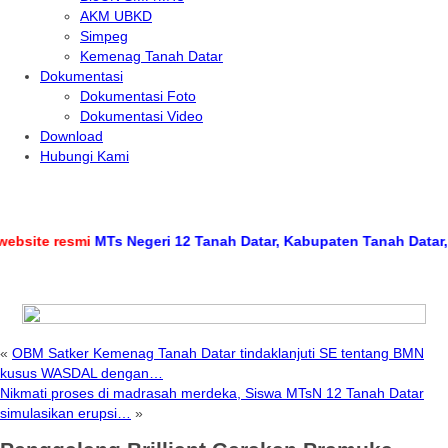
AKM UBKD
Simpeg
Kemenag Tanah Datar
Dokumentasi
Dokumentasi Foto
Dokumentasi Video
Download
Hubungi Kami
te resmi
MTs Negeri 12 Tanah Datar, Kabupaten Tanah Datar, Prov
«
OBM Satker Kemenag Tanah Datar tindaklanjuti SE tentang BMN
kusus WASDAL dengan…
Nikmati proses di madrasah merdeka, Siswa MTsN 12 Tanah Datar
simulasikan erupsi…
»