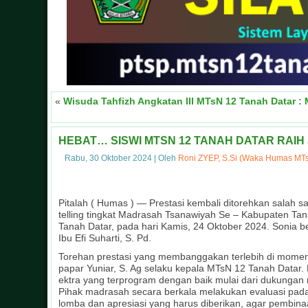
«
Wisuda Tahfizh Angkatan III MTsN 12 Tanah Datar :
HEBAT… SISWI MTSN 12 TANAH DATAR RAIH
Rabu, 30 Oktober 2024
|
Oleh
Roni ZYEP, S.Si (Waka Humas MTs
Pitalah ( Humas ) — Prestasi kembali ditorehkan salah 
telling tingkat Madrasah Tsanawiyah Se – Kabupaten T
Tanah Datar, pada hari Kamis, 24 Oktober 2024. Sonia b
Ibu Efi Suharti, S. Pd.
Torehan prestasi yang membanggakan terlebih di moment 
papar Yuniar, S. Ag selaku kepala MTsN 12 Tanah Datar.
ektra yang terprogram dengan baik mulai dari dukungan 
Pihak madrasah secara berkala melakukan evaluasi pada
lomba dan apresiasi yang harus diberikan, agar pembinaan