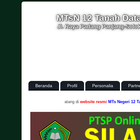
MTsN 12 Tanah Dat
Jl. Raya Padang Panjang-Solok
Beranda
Profil
Personalia
Partn
.
Selamat datang di
website resmi
MTs Negeri 12 Tanah Da