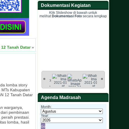
Dokumentasi Kegiatan
Klik Slideshow di bawah untuk
melihat
Dokumentasi Foto
secara lengkap
 12 Tanah Datar
»
ada lomba story
is MTs Kabupaten
TsN 12 Tanah Datar
Agenda Madrasah
Month:
an warganya,
h dari pembinaan
Year:
peraih prestasi.
as lomba, hasil