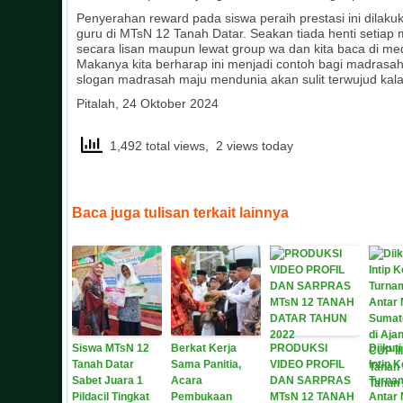
Penyerahan reward pada siswa peraih prestasi ini dilaku
guru di MTsN 12 Tanah Datar. Seakan tiada henti setiap
secara lisan maupun lewat group wa dan kita baca di med
Makanya kita berharap ini menjadi contoh bagi madrasah
slogan madrasah maju mendunia akan sulit terwujud kala
Pitalah, 24 Oktober 2024
1,492 total views, 2 views today
Baca juga tulisan terkait lainnya
Siswa MTsN 12
Berkat Kerja
PRODUKSI
Diikuti
Tanah Datar
Sama Panitia,
VIDEO PROFIL
Intip 
Sabet Juara 1
Acara
DAN SARPRAS
Turnam
Pildacil Tingkat
Pembukaan
MTsN 12 TANAH
Antar 