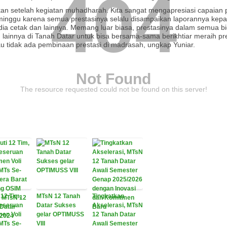
404
kan setelah kegiatan muhadharah. Kita sangat mengapresiasi capaian 
 minggu karena semua prestasinya selalu disampaikan laporannya kepa
ia cetak dan lainnya. Memang luar biasa, prestasinya dalam semua bid
 lainnya di Tanah Datar untuk bisa bersama-sama berikhtiar meraih pr
u tidak ada pembinaan prestasi di madrasah, ungkap Yuniar.
Not Found
The resource requested could not be found on this server!
 12 Tim,
MTsN 12 Tanah
Tingkatkan
Keseruan
Datar Sukses
Akselerasi, MTsN
en Voli
gelar OPTIMUSS
12 Tanah Datar
MTs Se-
VIII
Awali Semester