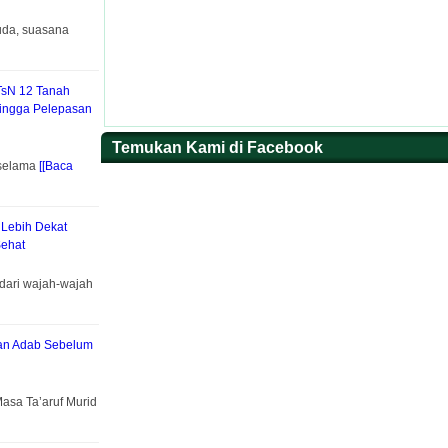
uda, suasana
TsN 12 Tanah
hingga Pelepasan
Temukan Kami di Facebook
 selama
[[Baca
 Lebih Dekat
ehat
dari wajah-wajah
kan Adab Sebelum
asa Ta’aruf Murid