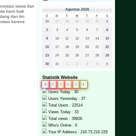
prestasi siswa dan
Agustus 2026
da kami baik
ang dan lini.
S
M
T
W
T
F
S
estasi karena
26
27
28
29
30
31
1
2
3
4
5
6
7
8
9
10
11
12
13
14
15
16
17
18
19
20
21
22
23
24
25
26
27
28
29
30
31
1
2
3
4
5
Statistik Website
0
2
2
5
1
4
Users Today : 30
Users Yesterday : 37
Total Users : 22514
Views Today : 33
Total views : 39926
Who's Online : 0
Your IP Address : 216.73.216.229