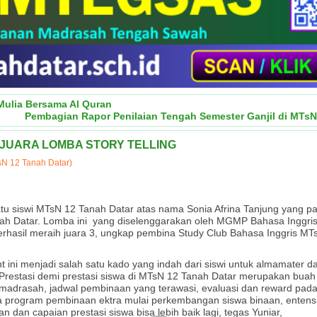
 Mulia Bersama Al Quran
Pembagian Rapor Penilaian Tengah Semester Ganjil di MTsN
 JUARA LOMBA STORY TELLING
N 12 Tanah Datar)
satu siswi MTsN 12 Tanah Datar atas nama Sonia Afrina Tanjung yang p
anah Datar. Lomba ini yang diselenggarakan oleh MGMP Bahasa Inggr
erhasil meraih juara 3, ungkap pembina Study Club Bahasa Inggris M
ini menjadi salah satu kado yang indah dari siswi untuk almamater d
 Prestasi demi prestasi siswa di MTsN 12 Tanah Datar merupakan bua
madrasah, jadwal pembinaan yang terawasi, evaluasi dan reward pada 
 program pembinaan ektra mulai perkembangan siswa binaan, entensit
 dan capaian prestasi siswa bisa lebih baik lagi, tegas Yuniar,