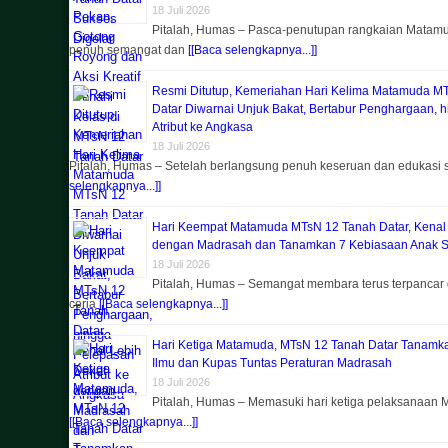
18 Juli 2026
Pitalah, Humas – Pasca-penutupan rangkaian Matam
penuh semangat dan
[[Baca selengkapnya...]]
Resmi Ditutup, Kemeriahan Hari Kelima Matamuda M
Datar Diwarnai Unjuk Bakat, Bertabur Penghargaan, 
Atribut ke Angkasa
18 Juli 2026
Pitalah, Humas – Setelah berlangsung penuh keseruan dan edukasi
selengkapnya...]]
Hari Keempat Matamuda MTsN 12 Tanah Datar, Kenal
dengan Madrasah dan Tanamkan 7 Kebiasaan Anak S
18 Juli 2026
Pitalah, Humas – Semangat membara terus terpancar 
ceria
[[Baca selengkapnya...]]
Hari Ketiga Matamuda, MTsN 12 Tanah Datar Tanam
Ilmu dan Kupas Tuntas Peraturan Madrasah
18 Juli 2026
Pitalah, Humas – Memasuki hari ketiga pelaksanaan M
[[Baca selengkapnya...]]