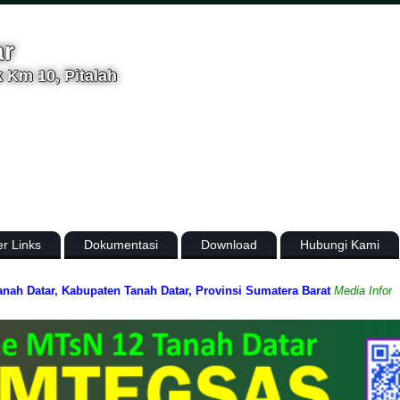
ar
 Km 10, Pitalah
er Links
Dokumentasi
Download
Hubungi Kami
tar, Kabupaten Tanah Datar, Provinsi Sumatera Barat
Media Informasi da