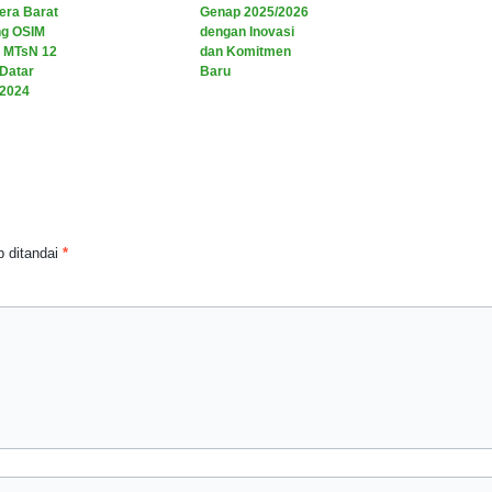
era Barat
Genap 2025/2026
ng OSIM
dengan Inovasi
I MTsN 12
dan Komitmen
Datar
Baru
 2024
 ditandai
*