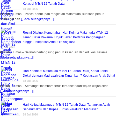
Kelas di MTsN 12 Tanah Datar
18 Juli 2026
Pitalah, Humas – Pasca-penutupan rangkaian Matamuda, suasana penuh
semangat dan
[[Baca selengkapnya...]]
Resmi Ditutup, Kemeriahan Hari Kelima Matamuda MTsN 12
Tanah Datar Diwarnai Unjuk Bakat, Bertabur Penghargaan,
hingga Pelepasan Atribut ke Angkasa
18 Juli 2026
Pitalah, Humas – Setelah berlangsung penuh keseruan dan edukasi selama
[[Baca selengkapnya...]]
Hari Keempat Matamuda MTsN 12 Tanah Datar, Kenal Lebih
Dekat dengan Madrasah dan Tanamkan 7 Kebiasaan Anak Sehat
18 Juli 2026
Pitalah, Humas – Semangat membara terus terpancar dari wajah-wajah ceria
[[Baca selengkapnya...]]
Hari Ketiga Matamuda, MTsN 12 Tanah Datar Tanamkan Adab
Sebelum Ilmu dan Kupas Tuntas Peraturan Madrasah
18 Juli 2026