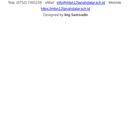
Telp. (0752) 7491158 eMail :
info@mtsn12tanahdatar.sch.id
Website :
https://mtsn12tanahdatar.sch.id
Designed by
Iing Samsudin
.