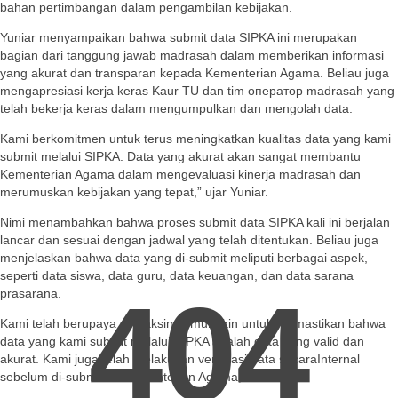
bahan pertimbangan dalam pengambilan kebijakan.
Yuniar menyampaikan bahwa submit data SIPKA ini merupakan
bagian dari tanggung jawab madrasah dalam memberikan informasi
yang akurat dan transparan kepada Kementerian Agama. Beliau juga
mengapresiasi kerja keras Kaur TU dan tim оператор madrasah yang
telah bekerja keras dalam mengumpulkan dan mengolah data.
Kami berkomitmen untuk terus meningkatkan kualitas data yang kami
submit melalui SIPKA. Data yang akurat akan sangat membantu
Kementerian Agama dalam mengevaluasi kinerja madrasah dan
merumuskan kebijakan yang tepat,” ujar Yuniar.
Nimi menambahkan bahwa proses submit data SIPKA kali ini berjalan
lancar dan sesuai dengan jadwal yang telah ditentukan. Beliau juga
menjelaskan bahwa data yang di-submit meliputi berbagai aspek,
seperti data siswa, data guru, data keuangan, dan data sarana
404
prasarana.
Kami telah berupaya semaksimal mungkin untuk memastikan bahwa
data yang kami submit melalui SIPKA adalah data yang valid dan
akurat. Kami juga telah melakukan verifikasi data secaraInternal
sebelum di-submit ke Kementerian Agama,” kata Nimi.