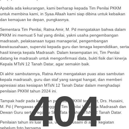
Apabila ada kekurangan, kami berharap kepada Tim Penilai PKKM
untuk membina kami, in Syaa Allaah kami siap dibina untuk kebaikan
dan kemajuan ke depan, pungkasnya.
Sementara Tim Penilai, Ratna Amir, M. Pd mengatakan bahwa dalam
PKKM ini memuat 5 hal yang dinilai, yakni usaha pengembangan
madrasah, pelaksanaan tugas managerial, pengembangan
kewirausahaan, supervisi kepada guru dan tenaga kependidikan, serta
hasil kinerja kepala Madrasah. Dalam kesempatan ini, Tim Penilai
datang ke madrasah untuk mengonfirmasi data, bukti fisik dari kinerja
Kepala MTsN 12 Tanah Datar, agar semakin baik.
Di akhir sambutannya, Ratna Amir mengatakan puas atas sambutan
kepala madrasah, guru dan staf yang sangat hangat, dan memberi
apresiasi atas kesiapan MTsN 12 Tanah Datar dalam menghadapi
404
penilaian PKKM tahun 2024 ini.
Tampak hadir pada kegiatan penilaian PKKM tersebut, Drs. Husaini,
M. Pd ( Pengawas dann Anggota Tim Penilai ), Kepala Madrasah dan
Dewan Guru serta Pegawai Staf Tata Usaha MTsN 12 Tanah Datar.
Penilaian tahun ini luar biasa, ungkap Husaini di akhir kegiatan
sebelum foto bersama