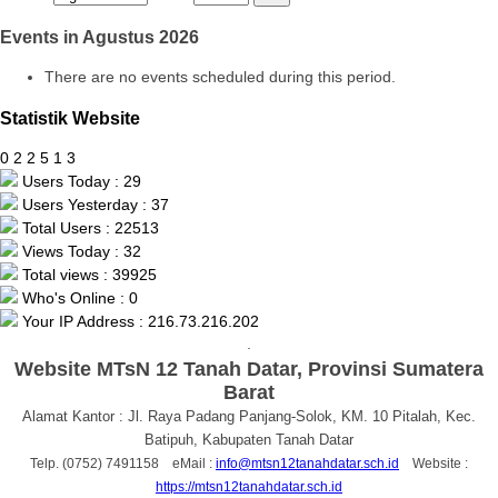
Events in Agustus 2026
There are no events scheduled during this period.
Statistik Website
0
2
2
5
1
3
Users Today : 29
Users Yesterday : 37
Total Users : 22513
Views Today : 32
Total views : 39925
Who's Online : 0
Your IP Address : 216.73.216.202
.
Website MTsN 12 Tanah Datar, Provinsi Sumatera
Barat
Alamat Kantor : Jl. Raya Padang Panjang-Solok, KM. 10 Pitalah, Kec.
Batipuh, Kabupaten Tanah Datar
Telp. (0752) 7491158 eMail :
info@mtsn12tanahdatar.sch.id
Website :
https://mtsn12tanahdatar.sch.id