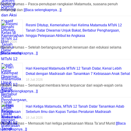
Pitalah, Humas – Pasca-penutupan rangkaian Matamuda, suasana penuh
semangat dan
[[Baca selengkapnya...]]
Resmi Ditutup, Kemeriahan Hari Kelima Matamuda MTsN 12
Tanah Datar Diwarnai Unjuk Bakat, Bertabur Penghargaan,
hingga Pelepasan Atribut ke Angkasa
18 Juli 2026
Pitalah, Humas – Setelah berlangsung penuh keseruan dan edukasi selama
[[Baca selengkapnya...]]
Hari Keempat Matamuda MTsN 12 Tanah Datar, Kenal Lebih
Dekat dengan Madrasah dan Tanamkan 7 Kebiasaan Anak Sehat
18 Juli 2026
Pitalah, Humas – Semangat membara terus terpancar dari wajah-wajah ceria
[[Baca selengkapnya...]]
Hari Ketiga Matamuda, MTsN 12 Tanah Datar Tanamkan Adab
Sebelum Ilmu dan Kupas Tuntas Peraturan Madrasah
18 Juli 2026
Pitalah, Humas – Memasuki hari ketiga pelaksanaan Masa Ta’aruf Murid
[[Baca
selengkapnya...]]