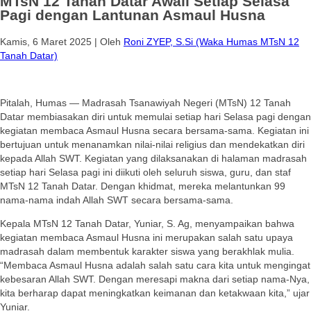
MTsN 12 Tanah Datar Awali Setiap Selasa
Pagi dengan Lantunan Asmaul Husna
Kamis, 6 Maret 2025
|
Oleh
Roni ZYEP, S.Si (Waka Humas MTsN 12
Tanah Datar)
Pitalah, Humas — Madrasah Tsanawiyah Negeri (MTsN) 12 Tanah
Datar membiasakan diri untuk memulai setiap hari Selasa pagi dengan
kegiatan membaca Asmaul Husna secara bersama-sama. Kegiatan ini
bertujuan untuk menanamkan nilai-nilai religius dan mendekatkan diri
kepada Allah SWT. Kegiatan yang dilaksanakan di halaman madrasah
setiap hari Selasa pagi ini diikuti oleh seluruh siswa, guru, dan staf
MTsN 12 Tanah Datar. Dengan khidmat, mereka melantunkan 99
nama-nama indah Allah SWT secara bersama-sama.
Kepala MTsN 12 Tanah Datar, Yuniar, S. Ag, menyampaikan bahwa
kegiatan membaca Asmaul Husna ini merupakan salah satu upaya
madrasah dalam membentuk karakter siswa yang berakhlak mulia.
“Membaca Asmaul Husna adalah salah satu cara kita untuk mengingat
kebesaran Allah SWT. Dengan meresapi makna dari setiap nama-Nya,
kita berharap dapat meningkatkan keimanan dan ketakwaan kita,” ujar
Yuniar.