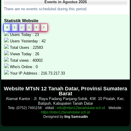
Events in Agustus 2026
There are no events scheduled during this period.
Statistik Website
0
2
2
5
8
3
Users Today : 23
Users Yesterday : 42
Total Users : 22583
Views Today : 26
Total views : 40002
Who's Online : 0
Your IP Address : 216.73.217.33
.
Website MTsN 12 Tanah Datar, Provinsi Sumatera
Barat
Alamat Kantor : Jl. Raya Padang Panjang-Solok, KM. 10 Pitalah, Kec.
Batipuh, Kabupaten Tanah Datar
Telp. (0752) 7491158 eMail :
info@mtsn12tanahdatar.sch.id
Website :
https://mtsn12tanahdatar.sch.id
Designed by
Iing Samsudin
.