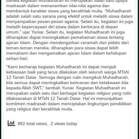
bahwa kegiatan Muhadharah ini merupakan salah satu upaya
madrasah dalam menanamkan nilai-nilai agama dan
membentuk karakter siswa yang berakhlak mulia. “Muhadharah
adalah salah satu sarana yang efektif untuk melatih siswa dalam
menyampaikan pesan-pesan agama. Selain itu, kegiatan ini juga
melatih kepercayaan diri siswa dalam berbicara di depan
umum,” ujar Yuniar. Selain itu, kegiatan Muhadharah ini juga
diharapkan dapat meningkatkan pemahaman siswa tentang
ajaran Islam. Dengan mendengarkan ceramah dan pidato dari
teman-teman mereka, diharapkan para siswa dapat lebih
memahami dan mengamalkan ajaran Islam dalam kehidupan
sehari-hari.
“Kami berharap kegiatan Muhadharah ini dapat menjadi
kebiasaan baik yang terus dilakukan oleh seluruh warga MTsN
12 Tanah Datar. Semoga dengan rutin mengikuti Muhadharah,
kita semua dapat meningkatkan keimanan dan ketakwaan kita
kepada Allah SWT,” tambah Yuniar. Kegiatan Muhadharah ini
merupakan salah satu dari berbagai kegiatan religius yang rutin
dilaksanakan di MTsN 12 Tanah Datar. Hal ini menunjukkan
komitmen madrasah dalam menciptakan lingkungan pendidikan
yang religius dan berakhlak mulia.
882 total views, 2 views today