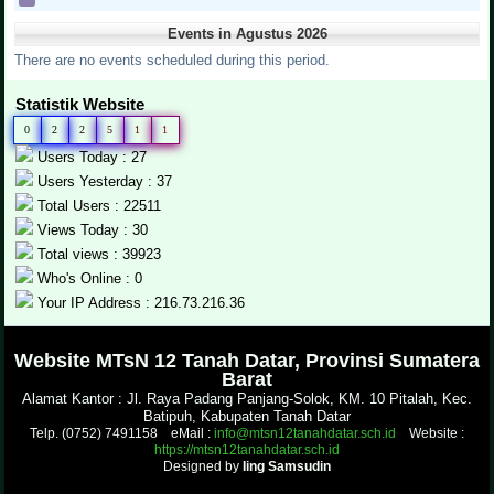
Events in Agustus 2026
There are no events scheduled during this period.
Statistik Website
0
2
2
5
1
1
Users Today : 27
Users Yesterday : 37
Total Users : 22511
Views Today : 30
Total views : 39923
Who's Online : 0
Your IP Address : 216.73.216.36
.
Website MTsN 12 Tanah Datar, Provinsi Sumatera
Barat
Alamat Kantor : Jl. Raya Padang Panjang-Solok, KM. 10 Pitalah, Kec.
Batipuh, Kabupaten Tanah Datar
Telp. (0752) 7491158 eMail :
info@mtsn12tanahdatar.sch.id
Website :
https://mtsn12tanahdatar.sch.id
Designed by
Iing Samsudin
.