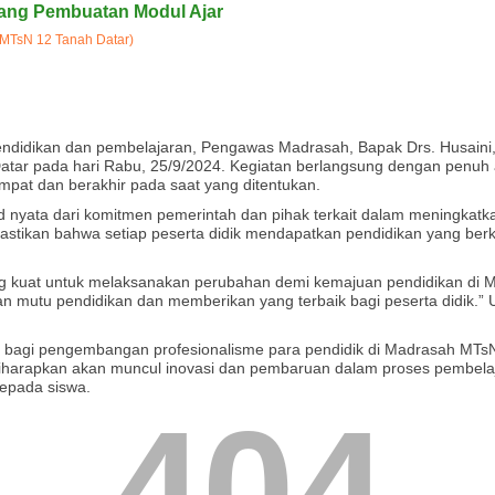
ang Pembuatan Modul Ajar
MTsN 12 Tanah Datar)
ndidikan dan pembelajaran, Pengawas Madrasah, Bapak Drs. Husaini,
tar pada hari Rabu, 25/9/2024. Kegiatan berlangsung dengan penuh 
empat dan berakhir pada saat yang ditentukan.
d nyata dari komitmen pemerintah dan pihak terkait dalam meningkatk
stikan bahwa setiap peserta didik mendapatkan pendidikan yang berku
g kuat untuk melaksanakan perubahan demi kemajuan pendidikan di 
kan mutu pendidikan dan memberikan yang terbaik bagi peserta didik.
 bagi pengembangan profesionalisme para pendidik di Madrasah MTsN
iharapkan akan muncul inovasi dan pembaruan dalam proses pembela
kepada siswa.
404