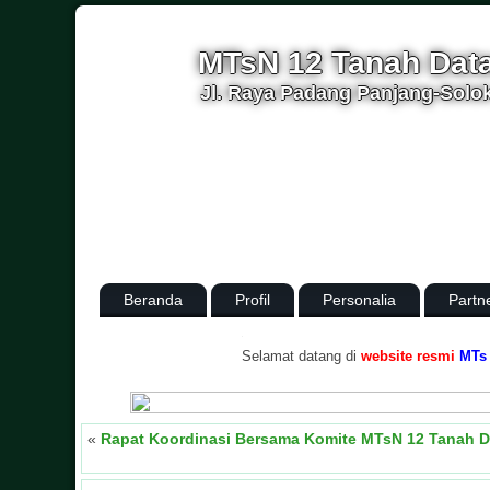
MTsN 12 Tanah Dat
Jl. Raya Padang Panjang-Solok
Beranda
Profil
Personalia
Partn
.
Selamat datang di
website resmi
MTs Negeri
«
Rapat Koordinasi Bersama Komite MTsN 12 Tanah D