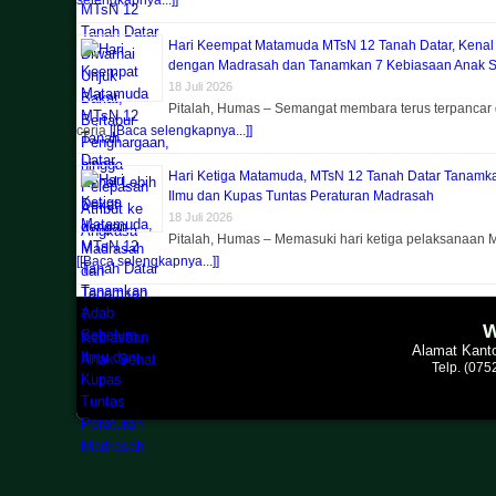
selengkapnya...]]
Hari Keempat Matamuda MTsN 12 Tanah Datar, Kenal
dengan Madrasah dan Tanamkan 7 Kebiasaan Anak S
18 Juli 2026
Pitalah, Humas – Semangat membara terus terpancar 
ceria
[[Baca selengkapnya...]]
Hari Ketiga Matamuda, MTsN 12 Tanah Datar Tanam
Ilmu dan Kupas Tuntas Peraturan Madrasah
18 Juli 2026
Pitalah, Humas – Memasuki hari ketiga pelaksanaan M
[[Baca selengkapnya...]]
W
Alamat Kanto
Telp. (07