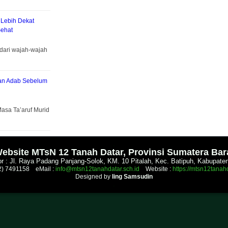
 Lebih Dekat
ehat
dari wajah-wajah
kan Adab Sebelum
asa Ta’aruf Murid
.
ebsite MTsN 12 Tanah Datar, Provinsi Sumatera Bar
r : Jl. Raya Padang Panjang-Solok, KM. 10 Pitalah, Kec. Batipuh, Kabupate
52) 7491158 eMail :
info@mtsn12tanahdatar.sch.id
Website :
https://mtsn12tanahd
Designed by
Iing Samsudin
.