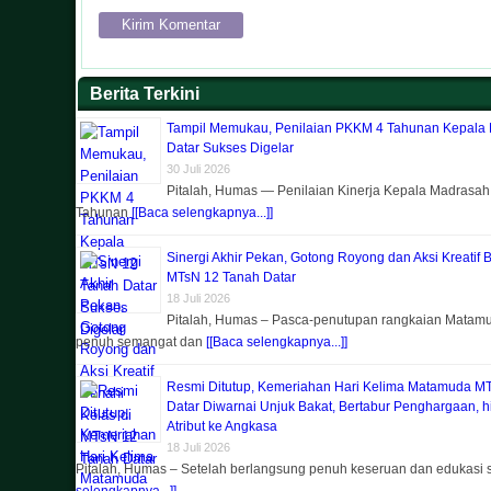
Berita Terkini
Tampil Memukau, Penilaian PKKM 4 Tahunan Kepala
Datar Sukses Digelar
30 Juli 2026
Pitalah, Humas — Penilaian Kinerja Kepala Madrasa
Tahunan
[[Baca selengkapnya...]]
Sinergi Akhir Pekan, Gotong Royong dan Aksi Kreatif 
MTsN 12 Tanah Datar
18 Juli 2026
Pitalah, Humas – Pasca-penutupan rangkaian Matam
penuh semangat dan
[[Baca selengkapnya...]]
Resmi Ditutup, Kemeriahan Hari Kelima Matamuda M
Datar Diwarnai Unjuk Bakat, Bertabur Penghargaan, 
Atribut ke Angkasa
18 Juli 2026
Pitalah, Humas – Setelah berlangsung penuh keseruan dan edukasi