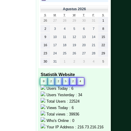
Agustus 2026
S
M
T
W
T
F
S
26
27
28
29
30
31
1
2
3
4
5
6
7
8
9
10
11
12
13
14
15
16
17
18
19
20
21
22
23
24
25
26
27
28
29
30
31
1
2
3
4
5
Statistik Website
0
2
2
5
2
4
Users Today : 6
Users Yesterday : 34
Total Users : 22524
Views Today : 6
Total views : 39936
Who's Online : 0
Your IP Address : 216.73.216.216