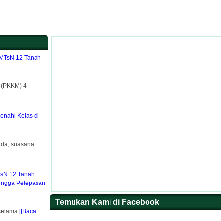
 MTsN 12 Tanah
h (PKKM) 4
Benahi Kelas di
uda, suasana
TsN 12 Tanah
hingga Pelepasan
Temukan Kami di Facebook
 selama
[[Baca