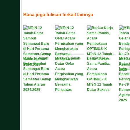
Baca juga tulisan terkait lainnya
MTsN 12 Tanah
MTsN 12 Tanah
Berkat Kerja
MTsN 
Datar Sambut
Datar Gelar
Sama Panitia,
Datar 
Semangat Baru
Acara
Acara
Upaca
di Hari Pertama
Perpisahan yang
Pembukaan
Bende
Semester Genap
Mengharukan
OPTIMUS IX
Pering
Tahun Ajaran
Bersama
MTsN 12 Tanah
Ke-79
2024/2025
Pengawas
Datar Sukses
Kemen
Agama
2025