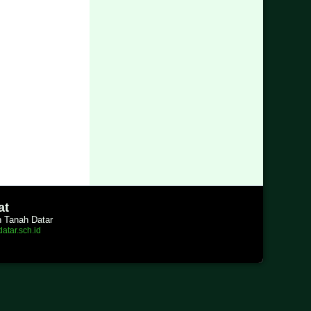
at
n Tanah Datar
atar.sch.id