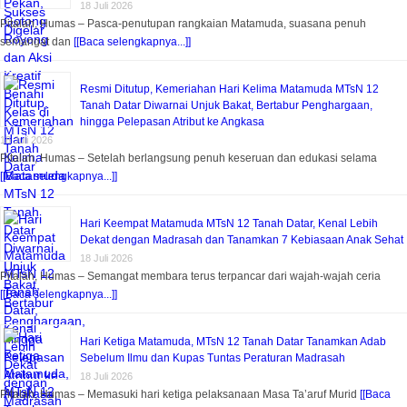
18 Juli 2026
Pitalah, Humas – Pasca-penutupan rangkaian Matamuda, suasana penuh
semangat dan
[[Baca selengkapnya...]]
Resmi Ditutup, Kemeriahan Hari Kelima Matamuda MTsN 12
Tanah Datar Diwarnai Unjuk Bakat, Bertabur Penghargaan,
hingga Pelepasan Atribut ke Angkasa
18 Juli 2026
Pitalah, Humas – Setelah berlangsung penuh keseruan dan edukasi selama
[[Baca selengkapnya...]]
Hari Keempat Matamuda MTsN 12 Tanah Datar, Kenal Lebih
Dekat dengan Madrasah dan Tanamkan 7 Kebiasaan Anak Sehat
18 Juli 2026
Pitalah, Humas – Semangat membara terus terpancar dari wajah-wajah ceria
[[Baca selengkapnya...]]
Hari Ketiga Matamuda, MTsN 12 Tanah Datar Tanamkan Adab
Sebelum Ilmu dan Kupas Tuntas Peraturan Madrasah
18 Juli 2026
Pitalah, Humas – Memasuki hari ketiga pelaksanaan Masa Ta’aruf Murid
[[Baca