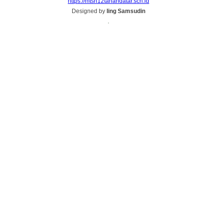
https://mtsn12tanahdatar.sch.id
Designed by
Iing Samsudin
.