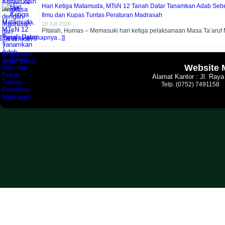
Hari Ketiga Matamuda, MTsN 12 Tanah Datar Tanamkan Adab Seb
Ilmu dan Kupas Tuntas Peraturan Madrasah
18 Juli 2026
Pitalah, Humas – Memasuki hari ketiga pelaksanaan Masa Ta’aruf 
[[Baca selengkapnya...]]
Website 
Alamat Kantor : Jl. Ray
Telp. (0752) 7491158 