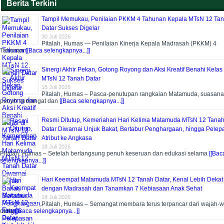
Berita Terkini
Tampil Memukau, Penilaian PKKM 4 Tahunan Kepala MTsN 12 Ta
Datar Sukses Digelar
30 Juli 2026
Pitalah, Humas — Penilaian Kinerja Kepala Madrasah (PKKM) 4
Tahunan
[[Baca selengkapnya...]]
Sinergi Akhir Pekan, Gotong Royong dan Aksi Kreatif Benahi Kelas 
MTsN 12 Tanah Datar
18 Juli 2026
Pitalah, Humas – Pasca-penutupan rangkaian Matamuda, suasana
penuh semangat dan
[[Baca selengkapnya...]]
Resmi Ditutup, Kemeriahan Hari Kelima Matamuda MTsN 12 Tana
Datar Diwarnai Unjuk Bakat, Bertabur Penghargaan, hingga Pelep
Atribut ke Angkasa
18 Juli 2026
Pitalah, Humas – Setelah berlangsung penuh keseruan dan edukasi selama
[[Bac
selengkapnya...]]
Hari Keempat Matamuda MTsN 12 Tanah Datar, Kenal Lebih Dekat
dengan Madrasah dan Tanamkan 7 Kebiasaan Anak Sehat
18 Juli 2026
Pitalah, Humas – Semangat membara terus terpancar dari wajah-
ceria
[[Baca selengkapnya...]]