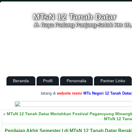
MTsN 12 Tanah Datar
Jl. Raya Padang Panjang-Solok Km 10, 
Beranda
Profil
Personalia
Partner Links
.
Selamat datang di
website resmi
MTs Negeri 12 Tanah Datar, K
«
MTsN 12 Tanah Datar Meriahkan Festival Pagaruyung Minang
MTsN 12 Tana
Penilaian Akhir Semester I di MTsN 12 Tanah Datar Bera