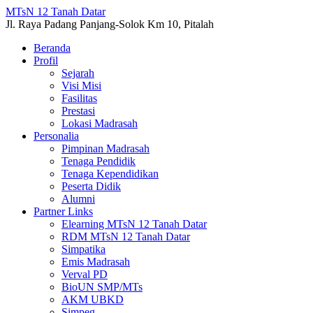
MTsN 12 Tanah Datar
Jl. Raya Padang Panjang-Solok Km 10, Pitalah
Beranda
Profil
Sejarah
Visi Misi
Fasilitas
Prestasi
Lokasi Madrasah
Personalia
Pimpinan Madrasah
Tenaga Pendidik
Tenaga Kependidikan
Peserta Didik
Alumni
Partner Links
Elearning MTsN 12 Tanah Datar
RDM MTsN 12 Tanah Datar
Simpatika
Emis Madrasah
Verval PD
BioUN SMP/MTs
AKM UBKD
Simpeg