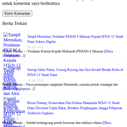
untuk komentar saya berikutnya.
Berita Terkini
Tampil Memukau, Penilaian PKKM 4 Tahunan Kepala MTsN 12 Tanah
Datar Sukses Digelar
30 Juli 2026
Pitalah, Humas — Penilaian Kinerja Kepala Madrasah (PKKM) 4 Tahunan
[[Baca
selengkapnya...]]
Sinergi Akhir Pekan, Gotong Royong dan Aksi Kreatif Benahi Kelas di
MTsN 12 Tanah Datar
18 Juli 2026
Pitalah, Humas – Pasca-penutupan rangkaian Matamuda, suasana penuh semangat dan
[[Baca selengkapnya...]]
Resmi Ditutup, Kemeriahan Hari Kelima Matamuda MTsN 12 Tanah
Datar Diwarnai Unjuk Bakat, Bertabur Penghargaan, hingga Pelepasan
Atribut ke Angkasa
18 Juli 2026
Pitalah, Humas – Setelah berlangsung penuh keseruan dan edukasi selama
[[Baca