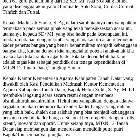
oleh 61 guru pendamping dari 32 SD. MI. Ada 5 cabang lomba
yang diselenggarakan yaitu Olimpiade ,Solo Song, Cerdas Cermat
Tahfizh dan Futsal.
Kepala Madrasah Yuniar, S. Ag dalam sambutannya menyampaikan
terimakasih pada semua pihak yang telah mensukseskan acara ini,
utamanya kepada SD/ MI yang bisa hadir pada kesempatan ini,
mudah-mudahan dengan lomba yang diadakan ini akan ditemukan
kader penerus bangsa yang benar-benar militan menjadi kebanggaan
bangsa kita, karena dengan kita mengetahui potensi anak-anak kita
maka akan kita arahkan agar kader kita ke depan lebih baik. ini
adalah tugas kita sebagai pendidik dan tenaga kependidikan di
MTsN 12 Tanah Datar,” ungkap Yuniar.
Kepala Kantor Kementerian Agama Kabupaten Tanah Datar yang
diwakili oleh Kasi Pendidikan Madrasah Kantor Kementerian
Agama Kabupaten Tanah Datar, Bapak Helmi Zuldi, S. Ag, M. Pd
membuka langsung acara secara resmi dengan membaca
bismillahirrahmaanirrahiim. Helmi menyampaikan, dengan adanya
kegiatan ini akan memunculkan kader-kader bangsa yang militan,
yang lebih baik, shaleh dan salehah yang bisa menjadi kebanggaan
bersama menjadi kader bangsa. Selamat berkompetisi dengan kritis,
kreatif, inovatif dan sportif. Untuk selanjutnya, MTsN 12 Tanah
Datar siap membangun dan meneruskan mendidik putra putri
Bapak/ Ibu semuanya, pungkasnya