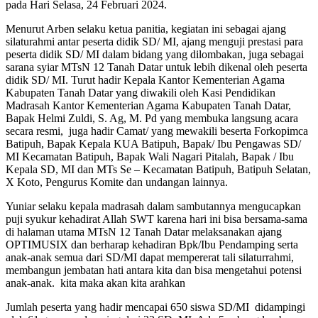
pada Hari Selasa, 24 Februari 2024.
Menurut Arben selaku ketua panitia, kegiatan ini sebagai ajang
silaturahmi antar peserta didik SD/ MI, ajang menguji prestasi para
peserta didik SD/ MI dalam bidang yang dilombakan, juga sebagai
sarana syiar MTsN 12 Tanah Datar untuk lebih dikenal oleh peserta
didik SD/ MI. Turut hadir Kepala Kantor Kementerian Agama
Kabupaten Tanah Datar yang diwakili oleh Kasi Pendidikan
Madrasah Kantor Kementerian Agama Kabupaten Tanah Datar,
Bapak Helmi Zuldi, S. Ag, M. Pd yang membuka langsung acara
secara resmi, juga hadir Camat/ yang mewakili beserta Forkopimca
Batipuh, Bapak Kepala KUA Batipuh, Bapak/ Ibu Pengawas SD/
MI Kecamatan Batipuh, Bapak Wali Nagari Pitalah, Bapak / Ibu
Kepala SD, MI dan MTs Se – Kecamatan Batipuh, Batipuh Selatan,
X Koto, Pengurus Komite dan undangan lainnya.
Yuniar selaku kepala madrasah dalam sambutannya mengucapkan
puji syukur kehadirat Allah SWT karena hari ini bisa bersama-sama
di halaman utama MTsN 12 Tanah Datar melaksanakan ajang
OPTIMUSIX dan berharap kehadiran Bpk/Ibu Pendamping serta
anak-anak semua dari SD/MI dapat mempererat tali silaturrahmi,
membangun jembatan hati antara kita dan bisa mengetahui potensi
anak-anak. kita maka akan kita arahkan
Jumlah peserta yang hadir mencapai 650 siswa SD/MI didampingi