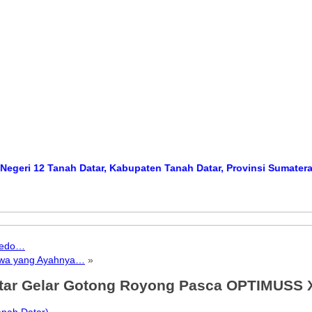
2 Tanah Datar, Kabupaten Tanah Datar, Provinsi Sumatera Barat
M
rpedo…
iswa yang Ayahnya…
»
tar Gelar Gotong Royong Pasca OPTIMUSS 
nah Datar)