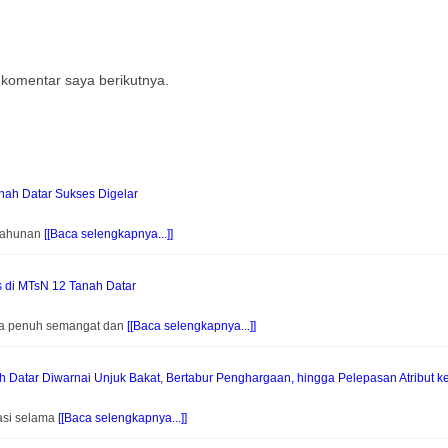
 komentar saya berikutnya.
ah Datar Sukses Digelar
 Tahunan
[[Baca selengkapnya...]]
s di MTsN 12 Tanah Datar
na penuh semangat dan
[[Baca selengkapnya...]]
Datar Diwarnai Unjuk Bakat, Bertabur Penghargaan, hingga Pelepasan Atribut k
asi selama
[[Baca selengkapnya...]]