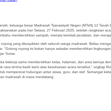
eriah, keluarga besar Madrasah Tsanawiyah Negeri (MTsN) 12 Tana
aksanakan pada hari Selasa, 27 Februari 2025, setelah rangkaian acar
-membahu membersihkan sampah, menata kembali peralatan, dan merap
oyong yang ditunjukkan oleh seluruh warga madrasah. Beliau mengatak
. “Gotong royong ini bukan hanya sekadar membersihkan lingkungan, 
ar Yuniar.
 Mereka bekerja sama membersihkan kelas, halaman, dan area lainnya 
rasa terima kasih kami atas kesuksesan acara tersebut,” ungkap Riz
untuk mempererat hubungan antar siswa, guru, dan staf. Semangat kebe
atan madrasah di masa mendatang.