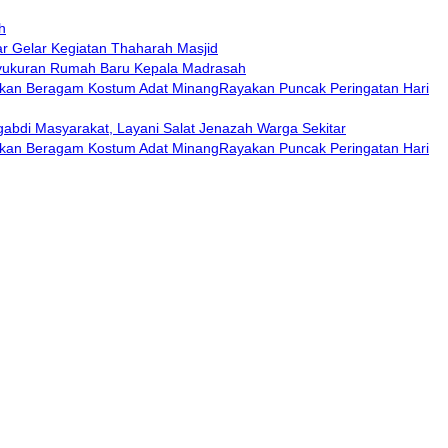
h
 Gelar Kegiatan Thaharah Masjid
Syukuran Rumah Baru Kepala Madrasah
Rayakan Puncak Peringatan Hari
abdi Masyarakat, Layani Salat Jenazah Warga Sekitar
Rayakan Puncak Peringatan Hari