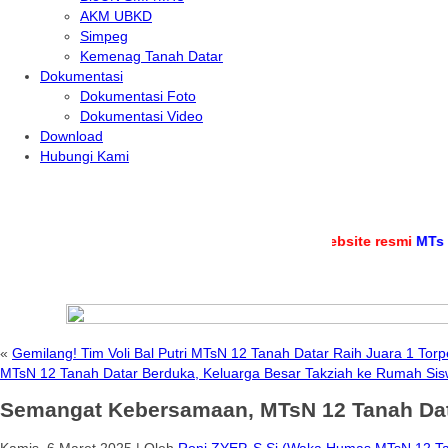
AKM UBKD
Simpeg
Kemenag Tanah Datar
Dokumentasi
Dokumentasi Foto
Dokumentasi Video
Download
Hubungi Kami
.
Selamat datang di
website resmi
MTs Negeri 1
«
Gemilang! Tim Voli Bal Putri MTsN 12 Tanah Datar Raih Juara 1 To
MTsN 12 Tanah Datar Berduka, Keluarga Besar Takziah ke Rumah S
Semangat Kebersamaan, MTsN 12 Tanah Da
Kamis, 6 Maret 2025
|
Oleh
Roni ZYEP, S.Si (Waka Humas MTsN 12 Ta