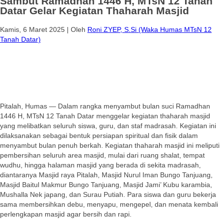
Sambut Ramadhan 1446 H, MTsN 12 Tanah
Datar Gelar Kegiatan Thaharah Masjid
Kamis, 6 Maret 2025
|
Oleh
Roni ZYEP, S.Si (Waka Humas MTsN 12
Tanah Datar)
Pitalah, Humas — Dalam rangka menyambut bulan suci Ramadhan
1446 H, MTsN 12 Tanah Datar menggelar kegiatan thaharah masjid
yang melibatkan seluruh siswa, guru, dan staf madrasah. Kegiatan ini
dilaksanakan sebagai bentuk persiapan spiritual dan fisik dalam
menyambut bulan penuh berkah. Kegiatan thaharah masjid ini meliputi
pembersihan seluruh area masjid, mulai dari ruang shalat, tempat
wudhu, hingga halaman masjid yang berada di sekita madrasah,
diantaranya Masjid raya Pitalah, Masjid Nurul Iman Bungo Tanjuang,
Masjid Baitul Makmur Bungo Tanjuang, Masjid Jami’ Kubu karambia,
Mushalla Nek japang, dan Surau Putiah. Para siswa dan guru bekerja
sama membersihkan debu, menyapu, mengepel, dan menata kembali
perlengkapan masjid agar bersih dan rapi.