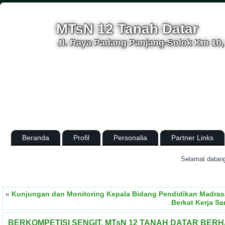
MTsN 12 Tanah Datar
Jl. Raya Padang Panjang-Solok Km 10, 
Beranda
Profil
Personalia
Partner Links
.
Selamat datang d
«
Kunjungan dan Monitoring Kepala Bidang Pendidikan Madr
Berkat Kerja S
BERKOMPETISI SENGIT, MTsN 12 TANAH DATAR BERH