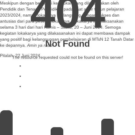
404
Meskipun dengan berbagai kesibukan yang dilaksanakan oleh
Pendidik dan Tenaga Pendidikan pada saat akhir tahun pelajaran
2023/2024, namun lokakarya berlangsung dengan sukses dan
antusias dari para peserta lokakarya. Lokakarya ini dilaksanakan
selama 3 hari dari hari Kamis – Sabtu, 20 – Juni 2024. Semoga
kegiatan lokakarya yang dilakasanakan ini dapat membawa dampak
yang positif bagi kelangsungan pembelajaran di MTsN 12 Tanah Datar
Not Found
ke depannya.
Amin ya rabb.
Pitalah, 22 Juni 2024
The resource requested could not be found on this server!