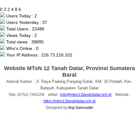
0
2
2
4
8
6
Users Today : 2
Users Yesterday : 37
Total Users : 22486
Views Today : 2
Total views : 39895
Who's Online : 0
Your IP Address : 216.73.216.102
.
Website MTsN 12 Tanah Datar, Provinsi Sumatera
Barat
Alamat Kantor : Jl. Raya Padang Panjang-Solok, KM. 10 Pitalah, Kec.
Batipuh, Kabupaten Tanah Datar
Telp. (0752) 7491158 eMail :
info@mtsn12tanahdatar.sch.id
Website :
https://mtsn12tanahdatar.sch.id
Designed by
Iing Samsudin
.