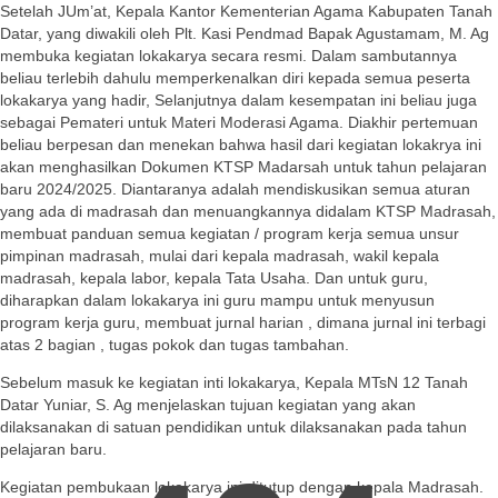
Setelah JUm’at, Kepala Kantor Kementerian Agama Kabupaten Tanah
Datar, yang diwakili oleh Plt. Kasi Pendmad Bapak Agustamam, M. Ag
membuka kegiatan lokakarya secara resmi. Dalam sambutannya
beliau terlebih dahulu memperkenalkan diri kepada semua peserta
lokakarya yang hadir, Selanjutnya dalam kesempatan ini beliau juga
sebagai Pemateri untuk Materi Moderasi Agama. Diakhir pertemuan
beliau berpesan dan menekan bahwa hasil dari kegiatan lokakrya ini
akan menghasilkan Dokumen KTSP Madarsah untuk tahun pelajaran
baru 2024/2025. Diantaranya adalah mendiskusikan semua aturan
yang ada di madrasah dan menuangkannya didalam KTSP Madrasah,
membuat panduan semua kegiatan / program kerja semua unsur
pimpinan madrasah, mulai dari kepala madrasah, wakil kepala
madrasah, kepala labor, kepala Tata Usaha. Dan untuk guru,
diharapkan dalam lokakarya ini guru mampu untuk menyusun
program kerja guru, membuat jurnal harian , dimana jurnal ini terbagi
atas 2 bagian , tugas pokok dan tugas tambahan.
Sebelum masuk ke kegiatan inti lokakarya, Kepala MTsN 12 Tanah
Datar Yuniar, S. Ag menjelaskan tujuan kegiatan yang akan
dilaksanakan di satuan pendidikan untuk dilaksanakan pada tahun
pelajaran baru.
Kegiatan pembukaan lokakarya ini ditutup dengan kepala Madrasah.